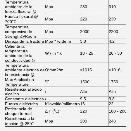
Temperatura
ambiente de la
Mpa
280
310
fuerza flexural @
Fuerza flexural @
Mpa
220
230
700℃
Temperatura
compresiva de
Mpa
2000
2200
Strength@Room
Dureza de la fractura
Mpa * ½ de m
3,8
4,2
Caliente la
temperatura
W / m * k
18 - 25
26 - 30
ambiente de la
conductividad @
Temperatura
ambiente eléctrica de
Ω*mm2/m
>1015
>1016
la resistencia @
Max Application
℃
1500
1750
Temperature
Resistencia al ácido
/
Alto
Alto
alcalino
Constante dieléctrica
/
9,5
9,8
Fuerza dieléctrica
Kilovoltio/milímetro
16
22
Resistencia de
Δ T (℃)
220
180 - 200
choque termal
Resistencia a la
Mpa
200
248
tensión @ 25℃