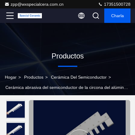
zpp@wxspecialcera.com.cn
17351500728
Charla
Productos
Hogar
>
Productos
>
Cerámica Del Semiconductor
>
Cerámica abrasiva del semiconductor de la circona del alúmina
ZrO2 de la resistencia de la fuerza mecánica