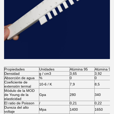
Propiedades
Unidades
Alúmina 95
Alúmina 99
Densidad
g / cm3
3,65
3,92
Absorción de agua
%
0
0
Coeficiente de
10-6 / K
7,9
8,5
extensión termal
Módulo de la MOD
de Young de la
Gpa
280
340
elasticidad
El ratio de Poisson
/
0,21
0,22
Dureza del alto
Mpa
1400
1650
voltaje