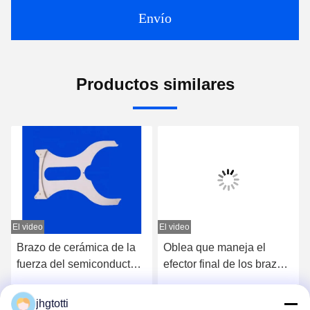
Envío
Productos similares
El video
El video
E
Brazo de cerámica de la
Oblea que maneja el
fuerza del semiconductor
efector final de los brazos
del alúmina de alta
mecánicos de la cerámica
resistencia de la cerámica
del semiconductor del
jhgtotti