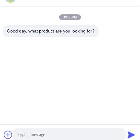
Habla Ahora.
Habla Ahora.
99,5% con forma de Y
alúmina en Robitics
3:09 PM
Good day, what product are you looking for?
Wuxi Special Ceramic Electrical Co.,Ltd
zpp@wxspecialcera.com.cn
17351500728
No 4 de la calle Longshan, distrito de Xinwu, ciudad de
Wuxi, provincia de Jiangsu
China buena calidad Al2O3 de cerámica Proveedor.
Derecho de autor 2021-2026 Wuxi Special Ceramic
Electrical Co.,Ltd Todos los derechos reservados.